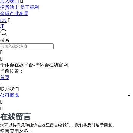
加入我们

招贤纳士
员工福利
全球产业布局
EN

JP
搜索


华体会在线平台-华体会在线官网,
当前位置：
首页
-
联系我们
公司概况


在线留言
您可以将意见和建议在这里留言给我们，我们将及时给予回复。
留言应用名称：